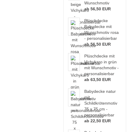
Wunschmotiv
ab 56,50 EUR
Plüschdecke
Babydecke mit
Wunschmotiv rosa
- personalisierbar
ab 56,50 EUR
Plüschdecke mit
Vichykaro in grün
mit Wunschmotiv -
personalisierbar
ab 63,50 EUR
Babydecke natur
mit
Schildkrötenmotiv
75 x 75 cm -
personalisierbar
ab 22,50 EUR