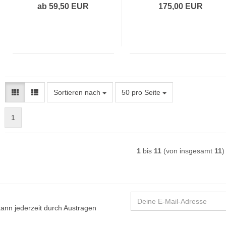
ab 59,50 EUR
175,00 EUR
Sortieren nach
pro Seite
Sortieren nach
50 pro Seite
1
1
bis
11
(von insgesamt
11
)
 kann jederzeit durch Austragen