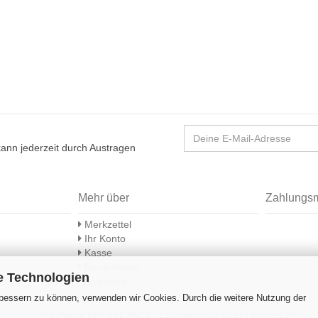
 kann jederzeit durch Austragen
Mehr über
Zahlungs
Merkzettel
Ihr Konto
Kasse
Neue Artikel
e Technologien
Angebote
rbessern zu können, verwenden wir Cookies. Durch die weitere Nutzung der
Alle Preise sind inkl. MwSt., zzgl.
Versandkosten
|
Impressum