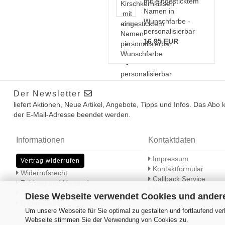
mit eingesticktem
Namen in
Wunschfarbe -
personalisierbar
16,95 EUR
Der Newsletter
liefert Aktionen, Neue Artikel, Angebote, Tipps und Infos. Das Abo
der E-Mail-Adresse beendet werden.
Informationen
Kontaktdaten
Impressum
Vertrag widerrufen
Kontaktformular
Widerrufsrecht
Callback Service
Zahlung und Versand
Newsletter
Geschäftsbedingungen
Diese Webseite verwendet Cookies und ander
Über uns
Datenschutz
Um unsere Webseite für Sie optimal zu gestalten und fortlaufend ve
Webseite stimmen Sie der Verwendung von Cookies zu.