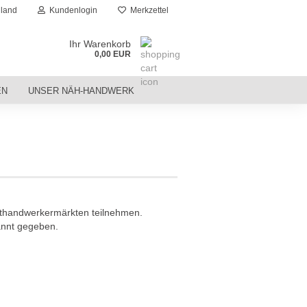
land
Kundenlogin
Merkzettel
Ihr Warenkorb
0,00 EUR
EN
UNSER NÄH-HANDWERK
thandwerkermärkten teilnehmen.
annt gegeben.