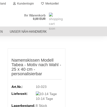
land
Kundenlogin
Merkzettel
Ihr Warenkorb
0,00 EUR
EN
UNSER NÄH-HANDWERK
Namenskissen Modell
Tabea - Motiv nach Wahl -
25 x 40 cm -
personalisierbar
Art.Nr.:
10-023
Lieferzeit:
10-14 Tage
Lagerbestand:
8
Stück